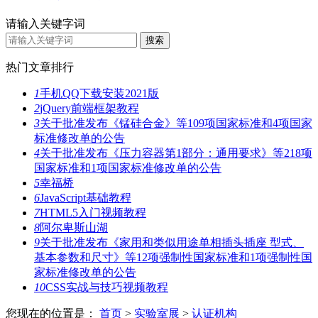
请输入关键字词
热门文章排行
1
手机QQ下载安装2021版
2
jQuery前端框架教程
3
关于批准发布《锰硅合金》等109项国家标准和4项国家
标准修改单的公告
4
关于批准发布《压力容器第1部分：通用要求》等218项
国家标准和1项国家标准修改单的公告
5
幸福桥
6
JavaScript基础教程
7
HTML5入门视频教程
8
阿尔卑斯山湖
9
关于批准发布《家用和类似用途单相插头插座 型式、
基本参数和尺寸》等12项强制性国家标准和1项强制性国
家标准修改单的公告
10
CSS实战与技巧视频教程
您现在的位置是：
首页
>
实验室展
>
认证机构