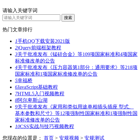
请输入关键字词
热门文章排行
1
手机QQ下载安装2021版
2
jQuery前端框架教程
3
关于批准发布《锰硅合金》等109项国家标准和4项国家
标准修改单的公告
4
关于批准发布《压力容器第1部分：通用要求》等218项
国家标准和1项国家标准修改单的公告
5
幸福桥
6
JavaScript基础教程
7
HTML5入门视频教程
8
阿尔卑斯山湖
9
关于批准发布《家用和类似用途单相插头插座 型式、
基本参数和尺寸》等12项强制性国家标准和1项强制性国
家标准修改单的公告
10
CSS实战与技巧视频教程
您现在的位置是：
首页
>
安规视频
>
安规测试