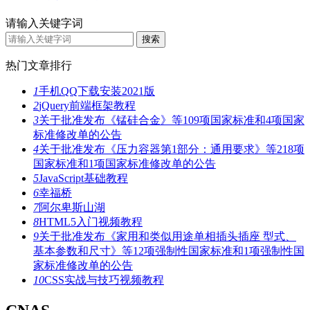
请输入关键字词
热门文章排行
1
手机QQ下载安装2021版
2
jQuery前端框架教程
3
关于批准发布《锰硅合金》等109项国家标准和4项国家
标准修改单的公告
4
关于批准发布《压力容器第1部分：通用要求》等218项
国家标准和1项国家标准修改单的公告
5
JavaScript基础教程
6
幸福桥
7
阿尔卑斯山湖
8
HTML5入门视频教程
9
关于批准发布《家用和类似用途单相插头插座 型式、
基本参数和尺寸》等12项强制性国家标准和1项强制性国
家标准修改单的公告
10
CSS实战与技巧视频教程