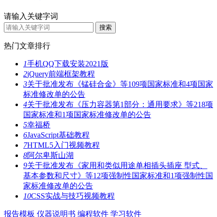
请输入关键字词
热门文章排行
1
手机QQ下载安装2021版
2
jQuery前端框架教程
3
关于批准发布《锰硅合金》等109项国家标准和4项国家
标准修改单的公告
4
关于批准发布《压力容器第1部分：通用要求》等218项
国家标准和1项国家标准修改单的公告
5
幸福桥
6
JavaScript基础教程
7
HTML5入门视频教程
8
阿尔卑斯山湖
9
关于批准发布《家用和类似用途单相插头插座 型式、
基本参数和尺寸》等12项强制性国家标准和1项强制性国
家标准修改单的公告
10
CSS实战与技巧视频教程
报告模板
仪器说明书
编程软件
学习软件