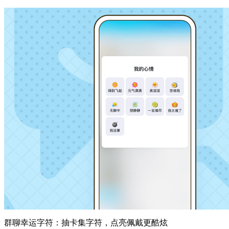
群聊幸运字符：抽卡集字符，点亮佩戴更酷炫