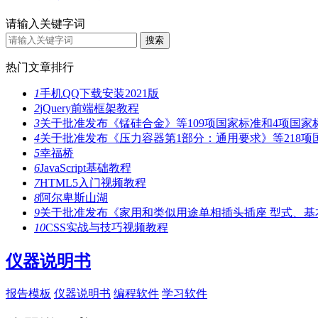
请输入关键字词
热门文章排行
1
手机QQ下载安装2021版
2
jQuery前端框架教程
3
关于批准发布《锰硅合金》等109项国家标准和4项国家
4
关于批准发布《压力容器第1部分：通用要求》等218项
5
幸福桥
6
JavaScript基础教程
7
HTML5入门视频教程
8
阿尔卑斯山湖
9
关于批准发布《家用和类似用途单相插头插座 型式、基
10
CSS实战与技巧视频教程
仪器说明书
报告模板
仪器说明书
编程软件
学习软件