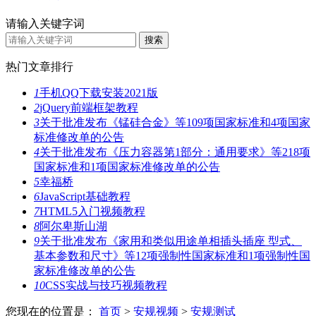
请输入关键字词
热门文章排行
1
手机QQ下载安装2021版
2
jQuery前端框架教程
3
关于批准发布《锰硅合金》等109项国家标准和4项国家
标准修改单的公告
4
关于批准发布《压力容器第1部分：通用要求》等218项
国家标准和1项国家标准修改单的公告
5
幸福桥
6
JavaScript基础教程
7
HTML5入门视频教程
8
阿尔卑斯山湖
9
关于批准发布《家用和类似用途单相插头插座 型式、
基本参数和尺寸》等12项强制性国家标准和1项强制性国
家标准修改单的公告
10
CSS实战与技巧视频教程
您现在的位置是：
首页
>
安规视频
>
安规测试