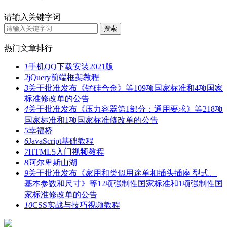
请输入关键字词
热门文章排行
1
手机QQ下载安装2021版
2
jQuery前端框架教程
3
关于批准发布《锰硅合金》等109项国家标准和4项国家
标准修改单的公告
4
关于批准发布《压力容器第1部分：通用要求》等218项
国家标准和1项国家标准修改单的公告
5
幸福桥
6
JavaScript基础教程
7
HTML5入门视频教程
8
阿尔卑斯山湖
9
关于批准发布《家用和类似用途单相插头插座 型式、
基本参数和尺寸》等12项强制性国家标准和1项强制性国
家标准修改单的公告
10
CSS实战与技巧视频教程