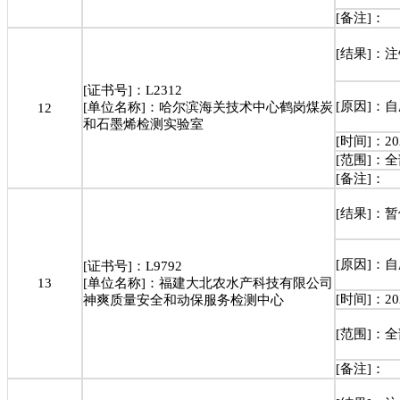
[备注]：
[结果]：
[证书号]：L2312
[原因]：
[单位名称]：哈尔滨海关技术中心鹤岗煤炭
12
和石墨烯检测实验室
[时间]：202
[范围]：
[备注]：
[结果]：
[原因]：
[证书号]：L9792
13
[单位名称]：福建大北农水产科技有限公司
[时间]：202
神爽质量安全和动保服务检测中心
[范围]：
[备注]：