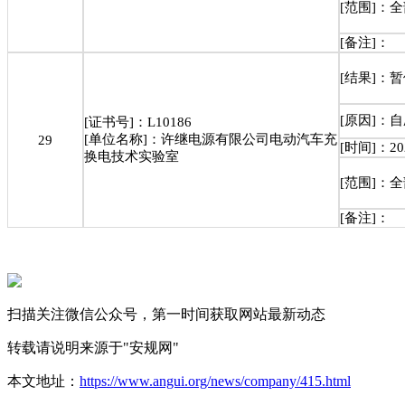
[范围]：
[备注]：
[结果]：
[原因]：
[证书号]：L10186
[单位名称]：许继电源有限公司电动汽车充
29
[时间]：202
换电技术实验室
[范围]：
[备注]：
扫描关注微信公众号，第一时间获取网站最新动态
转载请说明来源于"安规网"
本文地址：
https://www.angui.org/news/company/415.html