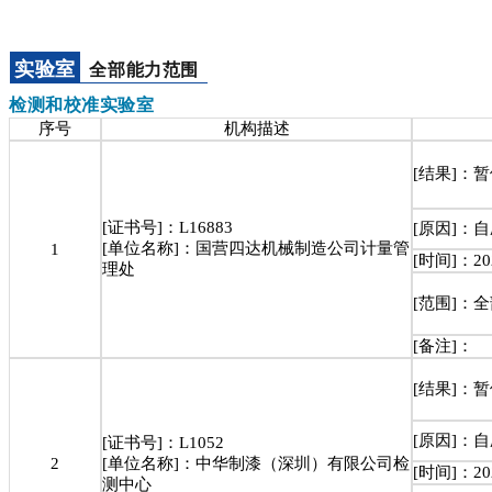
实验室
全部能力范围
检测和校准实验室
序号
机构描述
[结果]：
[证书号]：L16883
[原因]：
[单位名称]：国营四达机械制造公司计量管
1
[时间]：202
理处
[范围]：
[备注]：
[结果]：
[原因]：
[证书号]：L1052
2
[单位名称]：中华制漆（深圳）有限公司检
[时间]：202
测中心