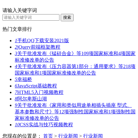
请输入关键字词
热门文章排行
1
手机QQ下载安装2021版
2
jQuery前端框架教程
3
关于批准发布《锰硅合金》等109项国家标准和4项国家
标准修改单的公告
4
关于批准发布《压力容器第1部分：通用要求》等218项
国家标准和1项国家标准修改单的公告
5
幸福桥
6
JavaScript基础教程
7
HTML5入门视频教程
8
阿尔卑斯山湖
9
关于批准发布《家用和类似用途单相插头插座 型式、
基本参数和尺寸》等12项强制性国家标准和1项强制性国
家标准修改单的公告
10
CSS实战与技巧视频教程
您现在的位置是：
首页
>
行业新闻
>
行业新闻