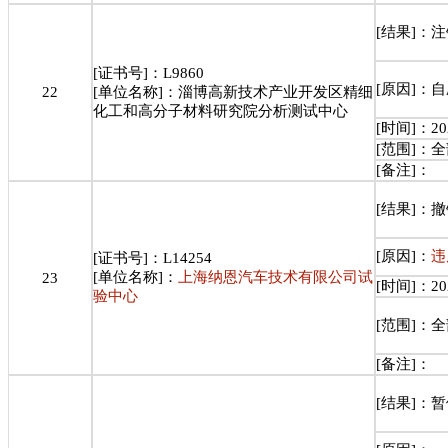
[结果]：
[证书号]：L9860
[原因]：
22
[单位名称]：淄博高新技术产业开发区精细
化工和高分子材料研究院分析测试中心
[时间]：202
[范围]：
[备注]：
[结果]：
[原因]：
违
[证书号]：L14254
[单位名称]：
上海纳恩汽车技术有限公司试
23
[时间]：202
验中心
[范围]：
[备注]：
[结果]：