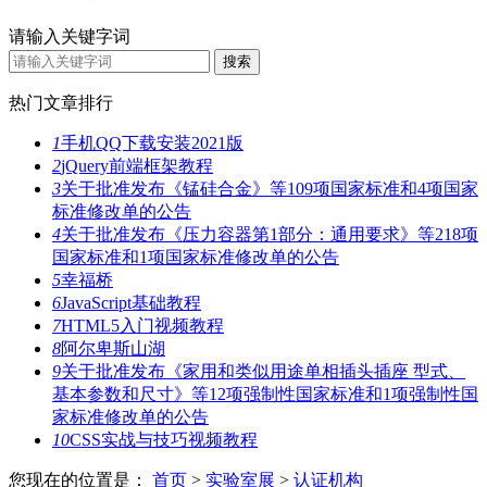
请输入关键字词
热门文章排行
1
手机QQ下载安装2021版
2
jQuery前端框架教程
3
关于批准发布《锰硅合金》等109项国家标准和4项国家
标准修改单的公告
4
关于批准发布《压力容器第1部分：通用要求》等218项
国家标准和1项国家标准修改单的公告
5
幸福桥
6
JavaScript基础教程
7
HTML5入门视频教程
8
阿尔卑斯山湖
9
关于批准发布《家用和类似用途单相插头插座 型式、
基本参数和尺寸》等12项强制性国家标准和1项强制性国
家标准修改单的公告
10
CSS实战与技巧视频教程
您现在的位置是：
首页
>
实验室展
>
认证机构