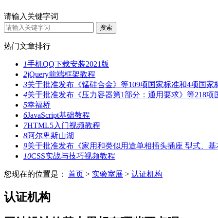
请输入关键字词
热门文章排行
1
手机QQ下载安装2021版
2
jQuery前端框架教程
3
关于批准发布《锰硅合金》等109项国家标准和4项国家
4
关于批准发布《压力容器第1部分：通用要求》等218项
5
幸福桥
6
JavaScript基础教程
7
HTML5入门视频教程
8
阿尔卑斯山湖
9
关于批准发布《家用和类似用途单相插头插座 型式、基
10
CSS实战与技巧视频教程
您现在的位置是：
首页
>
实验室展
>
认证机构
认证机构