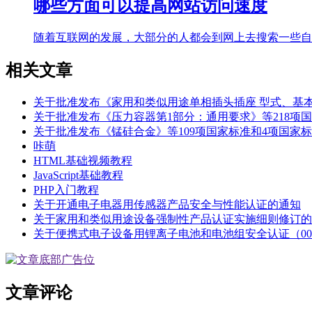
哪些方面可以提高网站访问速度
随着互联网的发展，大部分的人都会到网上去搜索一些自
相关文章
关于批准发布《家用和类似用途单相插头插座 型式、基
关于批准发布《压力容器第1部分：通用要求》等218项
关于批准发布《锰硅合金》等109项国家标准和4项国家
咔萌
HTML基础视频教程
JavaScript基础教程
PHP入门教程
关于开通电子电器用传感器产品安全与性能认证的通知
关于家用和类似用途设备强制性产品认证实施细则修订的
关于便携式电子设备用锂离子电池和电池组安全认证（00
文章评论