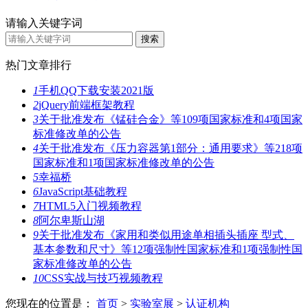
请输入关键字词
热门文章排行
1
手机QQ下载安装2021版
2
jQuery前端框架教程
3
关于批准发布《锰硅合金》等109项国家标准和4项国家
标准修改单的公告
4
关于批准发布《压力容器第1部分：通用要求》等218项
国家标准和1项国家标准修改单的公告
5
幸福桥
6
JavaScript基础教程
7
HTML5入门视频教程
8
阿尔卑斯山湖
9
关于批准发布《家用和类似用途单相插头插座 型式、
基本参数和尺寸》等12项强制性国家标准和1项强制性国
家标准修改单的公告
10
CSS实战与技巧视频教程
您现在的位置是：
首页
>
实验室展
>
认证机构