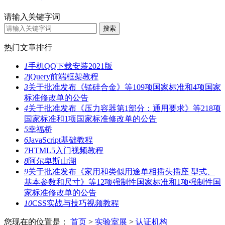
请输入关键字词
热门文章排行
1
手机QQ下载安装2021版
2
jQuery前端框架教程
3
关于批准发布《锰硅合金》等109项国家标准和4项国家
标准修改单的公告
4
关于批准发布《压力容器第1部分：通用要求》等218项
国家标准和1项国家标准修改单的公告
5
幸福桥
6
JavaScript基础教程
7
HTML5入门视频教程
8
阿尔卑斯山湖
9
关于批准发布《家用和类似用途单相插头插座 型式、
基本参数和尺寸》等12项强制性国家标准和1项强制性国
家标准修改单的公告
10
CSS实战与技巧视频教程
您现在的位置是：
首页
>
实验室展
>
认证机构