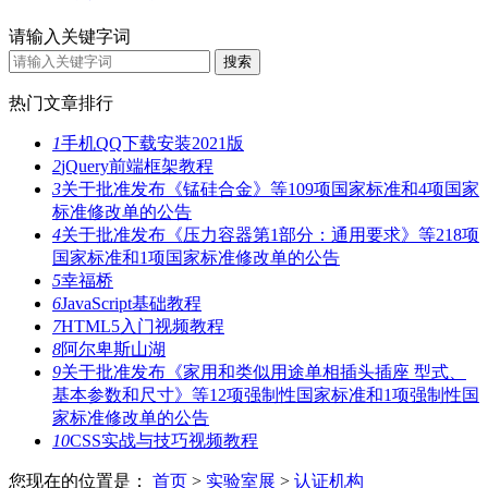
请输入关键字词
热门文章排行
1
手机QQ下载安装2021版
2
jQuery前端框架教程
3
关于批准发布《锰硅合金》等109项国家标准和4项国家
标准修改单的公告
4
关于批准发布《压力容器第1部分：通用要求》等218项
国家标准和1项国家标准修改单的公告
5
幸福桥
6
JavaScript基础教程
7
HTML5入门视频教程
8
阿尔卑斯山湖
9
关于批准发布《家用和类似用途单相插头插座 型式、
基本参数和尺寸》等12项强制性国家标准和1项强制性国
家标准修改单的公告
10
CSS实战与技巧视频教程
您现在的位置是：
首页
>
实验室展
>
认证机构