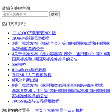
请输入关键字词
热门文章排行
1
手机QQ下载安装2021版
2
jQuery前端框架教程
3
关于批准发布《锰硅合金》等109项国家标准和4项国家
标准修改单的公告
4
关于批准发布《压力容器第1部分：通用要求》等218项
国家标准和1项国家标准修改单的公告
5
幸福桥
6
JavaScript基础教程
7
HTML5入门视频教程
8
阿尔卑斯山湖
9
关于批准发布《家用和类似用途单相插头插座 型式、
基本参数和尺寸》等12项强制性国家标准和1项强制性国
家标准修改单的公告
10
CSS实战与技巧视频教程
您现在的位置是：
首页
>
实验室展
>
认证机构