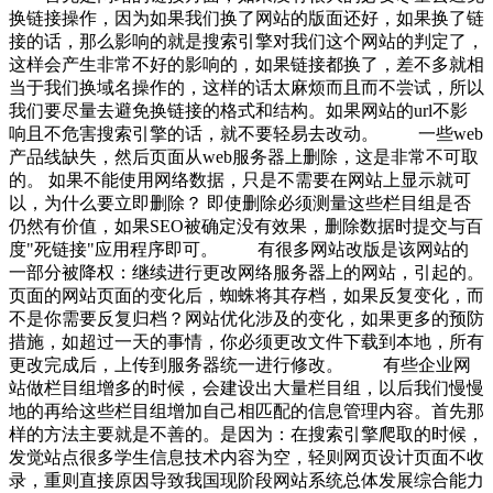
换链接操作，因为如果我们换了网站的版面还好，如果换了链
接的话，那么影响的就是搜索引擎对我们这个网站的判定了，
这样会产生非常不好的影响的，如果链接都换了，差不多就相
当于我们换域名操作的，这样的话太麻烦而且而不尝试，所以
我们要尽量去避免换链接的格式和结构。如果网站的url不影
响且不危害搜索引擎的话，就不要轻易去改动。 一些web
产品线缺失，然后页面从web服务器上删除，这是非常不可取
的。 如果不能使用网络数据，只是不需要在网站上显示就可
以，为什么要立即删除？ 即使删除必须测量这些栏目组是否
仍然有价值，如果SEO被确定没有效果，删除数据时提交与百
度"死链接"应用程序即可。 有很多网站改版是该网站的
一部分被降权：继续进行更改网络服务器上的网站，引起的。
页面的网站页面的变化后，蜘蛛将其存档，如果反复变化，而
不是你需要反复归档？网站优化涉及的变化，如果更多的预防
措施，如超过一天的事情，你必须更改文件下载到本地，所有
更改完成后，上传到服务器统一进行修改。 有些企业网
站做栏目组增多的时候，会建设出大量栏目组，以后我们慢慢
地的再给这些栏目组增加自己相匹配的信息管理内容。首先那
样的方法主要就是不善的。是因为：在搜索引擎爬取的时候，
发觉站点很多学生信息技术内容为空，轻则网页设计页面不收
录，重则直接原因导致我国现阶段网站系统总体发展综合能力