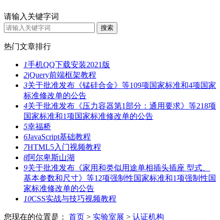
请输入关键字词
热门文章排行
1
手机QQ下载安装2021版
2
jQuery前端框架教程
3
关于批准发布《锰硅合金》等109项国家标准和4项国家
标准修改单的公告
4
关于批准发布《压力容器第1部分：通用要求》等218项
国家标准和1项国家标准修改单的公告
5
幸福桥
6
JavaScript基础教程
7
HTML5入门视频教程
8
阿尔卑斯山湖
9
关于批准发布《家用和类似用途单相插头插座 型式、
基本参数和尺寸》等12项强制性国家标准和1项强制性国
家标准修改单的公告
10
CSS实战与技巧视频教程
您现在的位置是：
首页
>
实验室展
>
认证机构